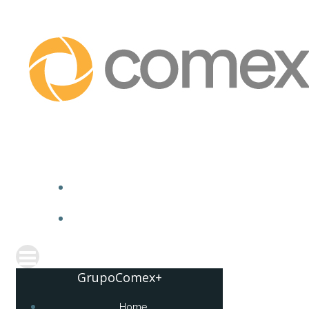
GrupoComex+
Home