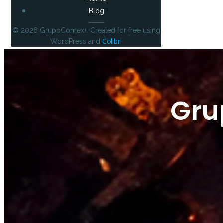
Blog
© 2026 GrupoComex+. Created for free using
Colibri
WordPress and
Gr