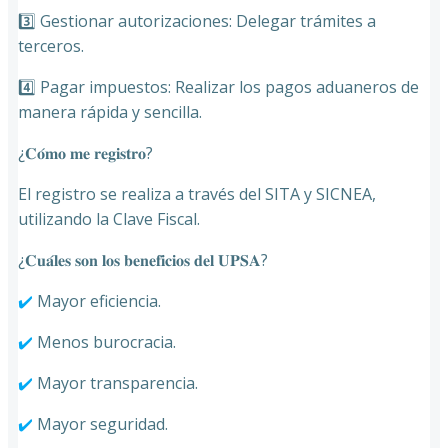
3️⃣ Gestionar autorizaciones: Delegar trámites a
terceros.
4️⃣ Pagar impuestos: Realizar los pagos aduaneros de
manera rápida y sencilla.
¿𝐂𝐨́𝐦𝐨 𝐦𝐞 𝐫𝐞𝐠𝐢𝐬𝐭𝐫𝐨?
El registro se realiza a través del SITA y SICNEA,
utilizando la Clave Fiscal.
¿𝐂𝐮𝐚́𝐥𝐞𝐬 𝐬𝐨𝐧 𝐥𝐨𝐬 𝐛𝐞𝐧𝐞𝐟𝐢𝐜𝐢𝐨𝐬 𝐝𝐞𝐥 𝐔𝐏𝐒𝐀?
✔️
Mayor eficiencia.
✔️
Menos burocracia.
✔️
Mayor transparencia.
✔️
Mayor seguridad.