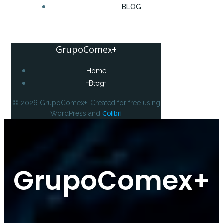
BLOG
GrupoComex+
Home
Blog
© 2026 GrupoComex+. Created for free using
Colibri
WordPress and
GrupoComex+