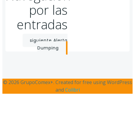
por las
entradas
siguiente
Alerta
Dumping
© 2026 GrupoComex+. Created for free using WordPress
and
Colibri