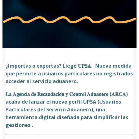
¿Importas o exportas? Llegó 𝐔𝐏𝐒𝐀, Nueva medida
que permite a usuarios particulares no registrados
acceder al servicio aduanero.
𝐋𝐚 𝐀𝐠𝐞𝐧𝐜𝐢𝐚 𝐝𝐞 𝐑𝐞𝐜𝐚𝐮𝐝𝐚𝐜𝐢𝐨́𝐧 𝐲 𝐂𝐨𝐧𝐭𝐫𝐨𝐥 𝐀𝐝𝐮𝐚𝐧𝐞𝐫𝐨 (𝐀𝐑𝐂𝐀)
acaba de lanzar el nuevo perfil UPSA (Usuarios
Particulares del Servicio Aduanero), una
herramienta digital diseñada para simplificar las
gestiones .